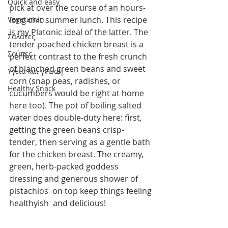
Quick and easy
pick at over the course of an hours-
Vegetarian
long chic summer lunch. This recipe 
is my Platonic ideal of the latter. The 
Σαλάτες
tender poached chicken breast is a 
Σούπες
perfect contrast to the fresh crunch 
of blanched green beans and sweet 
Υγεία και γνώση
corn (snap peas, radishes, or 
Healthy Snack
cucumbers would be right at home 
here too). The pot of boiling salted 
water does double-duty here: first, 
getting the green beans crisp-
tender, then serving as a gentle bath 
for the chicken breast. The creamy, 
green, herb-packed goddess 
dressing and generous shower of 
pistachios  on top keep things feeling 
healthyish  and delicious!