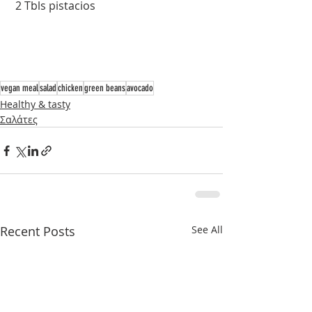
 2 Tbls pistacios
vegan meal
salad
chicken
green beans
avocado
Healthy & tasty
Σαλάτες
Recent Posts
See All