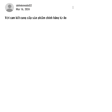
sinhvienvodoi32
Mar 16, 2024
Với cam kết cung cấp sản phẩm chính hãng từ An 
Thành Phát, chúng tôi mang đến cho khách hàng dịch vụ 
tốt nhất và giải pháp an ninh hiệu quả. Với kinh nghiệm 
lâu năm trong ngành, Combo 
lắp camera cửa hàng trọn 
bộ
 cam kết đem đến cho khách hàng sự tin tưởng và 
hài lòng cao nhất. Bạn nên quan tâm đến điểm mua 
hàng này trước khi quyết định lựa chọn sản phẩm. Hãy 
đến với…
Show More
Like
Reply
sinhvienvodoi32
Mar 12, 2024
Nếu bạn đang tìm kiếm một đơn vị cung cấp Thiết kế 
trọn bộ Camera công ty giá rẻ nhưng vẫn đảm bảo 
chất lượng tốt, hãy ghé qua An Thành Phát ngay. Với 