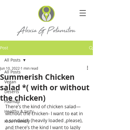
Post
All Posts
Jun 10, 2022
1 min read
All Posts
Summerish Chicken
Vegan
salad *( with or without
Deserts
the chicken)
Fodmap
There’s the kind of chicken salad—
Healthy & tasty
without the chicken- I want to eat in 
a sandwich (heavily loaded ,please), 
Kids Friendly
and there’s the kind I want to lazily 