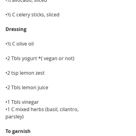
•½ avocado, sliced
•½ C celery sticks, sliced
Dressing
•½ C olive oil
•2 Tbls yogurt *( vegan or not)
•2 tsp lemon zest
•2 Tbls lemon juice
•1 Tbls vinegar
•1 C mixed herbs (basil, cilantro, 
parsley)
To garnish