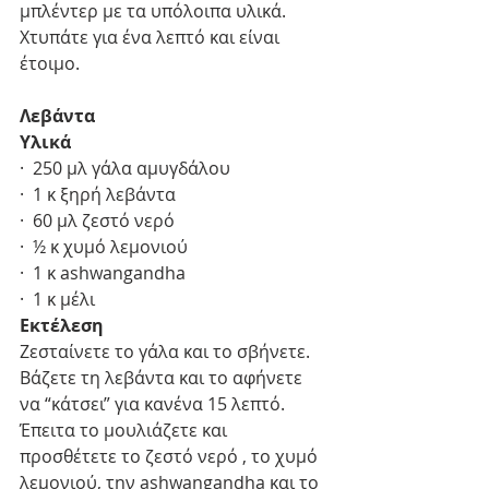
μπλέντερ με τα υπόλοιπα υλικά. 
Χτυπάτε για ένα λεπτό και είναι 
έτοιμο.
Λεβάντα
Υλικά
·  250 μλ γάλα αμυγδάλου
·  1 κ ξηρή λεβάντα
·  60 μλ ζεστό νερό
·  ½ κ χυμό λεμονιού
·  1 κ ashwangandha
·  1 κ μέλι
Εκτέλεση
Ζεσταίνετε το γάλα και το σβήνετε. 
Βάζετε τη λεβάντα και το αφήνετε 
να “κάτσει” για κανένα 15 λεπτό. 
Έπειτα το μουλιάζετε και 
προσθέτετε το ζεστό νερό , το χυμό 
λεμονιού, την ashwangandha και το 