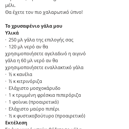
μέλι.
Θα έχετε τον πιο χαλαρωτικό ύπνο!
Το χρυσαφένιο γάλα μου
Υλικά
·  250 μλ γάλα της επιλογής σας
·  120 μλ νερό αν θα 
χρησιμοποιήσετε αγελαδινό η αιγινό 
γάλα η 60 μλ νερό αν θα 
χρησιμοποιήσετε εναλλακτικό γάλα
·  ½ κ κανέλα
·  ½ κ κιτρινόριζα
·  Ελάχιστο μοσχοκάρυδο
·  1 κ τριμμένη φρέσκια πιπερόριζα
·  1 φοίνικι (προαιρετικό)
·  Ελάχιστο μαύρο πιπέρι
·  ½ κ φυστικοβούτυρο (προαιρετικό) 
Εκτέλεση