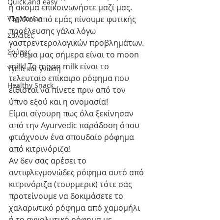
Quick and easy
ή ακόμα επικοινωνήστε μαζί μας.
Vegetarian
Πολλοί από εμάς πίνουμε φυτικής 
προέλευσης γάλα λόγω 
Σαλάτες
γαστρεντερολογικών προβλημάτων.
Σούπες
Το θέμα μας σήμερα είναι το moon 
milk! Το moon milk είναι το 
Υγεία και γνώση
τελευταίο επίκαιρο ρόφημα που 
Healthy Snack
είθισται να πίνετε πριν από τον 
ύπνο εξού και η ονομασία!
Είμαι σίγουρη πως όλα ξεκίνησαν 
από την Ayurvedic παράδοση όπου 
φτιάχνουν ένα σπουδαίο ρόφημα 
από κιτρινόριζα!
Αν δεν σας αρέσει το 
αντιφλεγμονώδες ρόφημα αυτό από 
κιτρινόριζα (τουρμερικ) τότε σας 
προτείνουμε να δοκιμάσετε το 
χαλαρωτικό ρόφημα από χαμομήλι 
ή το αγχολυτικό ρόφημα με 