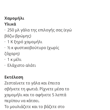
Χαμομήλι
Υλικά
·  250 μλ γάλα της επιλογής σας (εγώ 
βάζω βρώμης)
·  1 Κ ξηρό χαμομήλι
·  ½ κ φυστικοβούτυρο (χωρίς 
ζάχαρη)
·  1 κ μέλι
·  Ελάχιστο αλάτι
Εκτέλεση
Ζεσταίνετε το γάλα και έπειτα 
σβήνετε τη φωτιά. Ρίχνετε μέσα το 
χαμομήλι και το αφήνετε 5 λεπτά 
περίπου να κάτσει.
Το μουλιάζετε και το βάζετε στο 