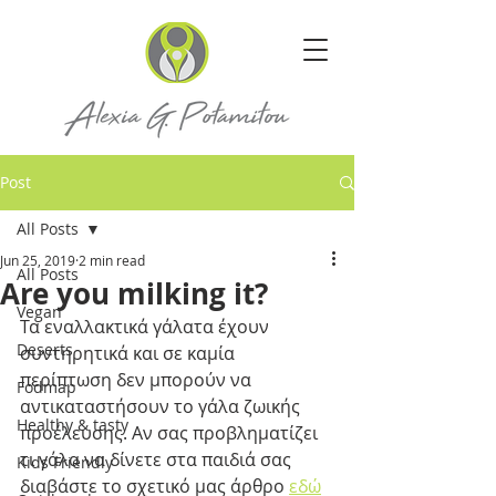
Post
All Posts
Jun 25, 2019
2 min read
All Posts
Are you milking it?
Vegan
Τα εναλλακτικά γάλατα έχουν 
Deserts
συντηρητικά και σε καμία 
περίπτωση δεν μπορούν να 
Fodmap
αντικαταστήσουν το γάλα ζωικής 
Healthy & tasty
προέλευσης. Αν σας προβληματίζει 
τι γάλα να δίνετε στα παιδιά σας 
Kids Friendly
διαβάστε το σχετικό μας άρθρο 
εδώ