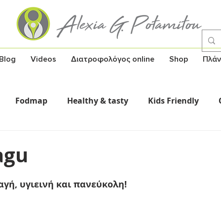
Blog
Videos
Διατροφολόγος online
Shop
Πλάν
Fodmap
Healthy & tasty
Kids Friendly
Σούπες
Υγεία και γνώση
Healthy Snack
agu
γή, υγιεινή και πανεύκολη!