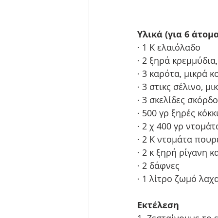
Υλικά (για 6 άτομα
· 1 Κ ελαιόλαδο
· 2 ξηρά κρεμμύδια
· 3 καρότα, μικρά 
· 3 στικς σέλινο, μ
· 3 σκελίδες σκόρδο
· 500 γρ ξηρές κόκκ
· 2 χ 400 γρ ντομά
· 2 Κ ντομάτα πουρ
· 2 κ ξηρή ρίγανη κ
· 2 δάφνες
· 1 λίτρο ζωμό λαχ
Εκτέλεση
1. Ζεσταίνουμε το 