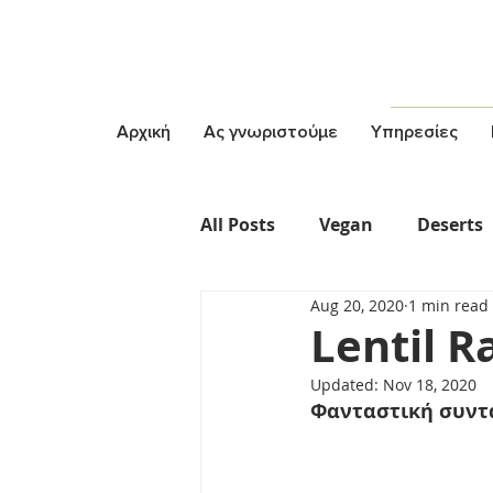
Αρχική
Ας γνωριστούμε
Υπηρεσίες
All Posts
Vegan
Deserts
Aug 20, 2020
1 min read
Vegetarian
Σαλάτες
Lentil R
Updated:
Nov 18, 2020
Φανταστική συντα