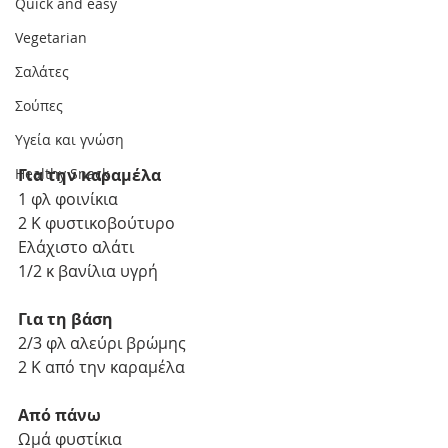
Quick and easy
Vegetarian
Σαλάτες
Σούπες
Υγεία και γνώση
Για την καραμέλα
Healthy Snack
1 φλ φοινίκια 
2 Κ φυστικοβούτυρο 
Ελάχιστο αλάτι 
1/2 κ βανίλια υγρή 
Για τη βάση 
2/3 φλ αλεύρι βρώμης
2 Κ από την καραμέλα 
Από πάνω
Ωμά φυστίκια