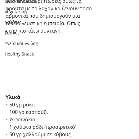
Σε σπάνιες περιπτώσεις όμως τα 
Quick and easy
φρούτα με τα λαχανικά δένουν τόσο 
Vegetarian
αρμονικά που δημιουργούν μια 
Σαλάτες
τέλεια γευστική εμπειρία. Όπως 
στην πιο κάτω συνταγή.  
Σούπες
Υγεία και γνώση
Healthy Snack
Υλικά
·  50 γρ ρόκα 
·  100 γρ καρπούζι 
·  ½ φοινόκιο
·  1 χούφτα ρόδι (προαιρετικό)
·  50 γρ χαλλούμι σε κύβους 