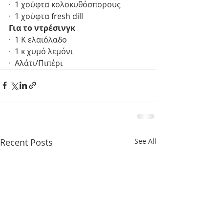
·  1 χούφτα κολοκυθόσπορους 
·  1 χούφτα fresh dill 
Για το ντρέσινγκ
·  1 Κ ελαιόλαδο
·  1 κ χυμό λεμόνι 
·  Αλάτι/Πιπέρι
Recent Posts
See All