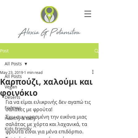
Post
All Posts
May 23, 2019
1 min read
All Posts
Kαρπούζι, xαλούμι και
Vegan
φοινόκιο
Deserts
Για να είμαι ειλικρινής δεν αγαπώ τις 
Fodmap
σαλάτες με φρούτα!  
Έχω συνυφασμένη την εικόνα μιας 
Healthy & tasty
σαλάτας με χόρτα και λαχανικά, τα 
Kids Friendly
φρούτα είναι για μένα επιδόρπιο.