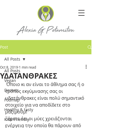
Post
All Posts
Oct 8, 2019
1 min read
All Posts
ΥΔΑΤΑΝΘΡΑΚΕΣ
Vegan
 Όποιο κι αν είναι το άθλημα σας ή ο 
Deserts
τρόπος εκγύμνασης σας οι 
υδατάνθρακες είναι πολύ σημαντικό 
Fodmap
στοιχείο για να αποδίδετε στο 
Healthy & tasty
μάξιμουμ!
Ξέρετε ότι οι μύες χρειάζονται 
Kids Friendly
ενέργεια την οποία θα πάρουν από 