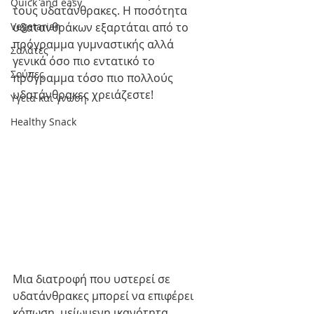
Quick and easy
τους υδατάνθρακες. Η ποσότητα 
Vegetarian
υδατανθράκων εξαρτάται από το 
πρόγραμμα γυμναστικής αλλά 
Σαλάτες
γενικά όσο πιο εντατικό το 
Σούπες
πρόγραμμα τόσο πιο πολλούς 
υδατάνθρακες χρειάζεστε!
Υγεία και γνώση
Healthy Snack
Μια διατροφή που υστερεί σε 
υδατάνθρακες μπορεί να επιφέρει 
κόπωση, μείωμενη ικανότητα 