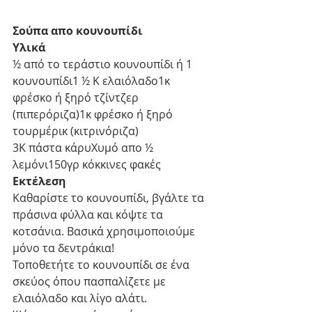
Σούπα απο κουνουπίδι
Υλικά
½ από το τεράστιο κουνουπίδι ή 1 
κουνουπίδι1 ½ Κ ελαιόλαδο1κ 
φρέσκο ή ξηρό τζίντζερ 
(πιπερόριζα)1κ φρέσκο ή ξηρό 
τουρμέρικ (κιτρινόριζα)
3Κ πάστα κάρυΧυμό απο ½ 
λεμόνι150γρ κόκκινες φακές
Εκτέλεση
Καθαρίστε το κουνουπίδι, βγάλτε τα 
πράσινα φύλλα και κόψτε τα 
κοτσάνια. Βασικά χρησιμοποιούμε 
μόνο τα δεντράκια!
Τοποθετήτε το κουνουπίδι σε ένα 
σκεύος όπου πασπαλίζετε με 
ελαιόλαδο και λίγο αλάτι.