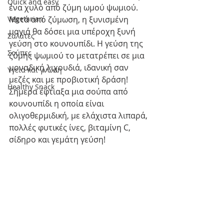
Quick and easy
ένα χυλό από ζύμη ωμού ψωμιού.
Vegetarian
Μετά από ζύμωση, η ξυνισμένη 
μαγιά θα δόσει μια υπέροχη ξυνή 
Σαλάτες
γεύση στο κουνουπίδι. Η γεύση της 
Σούπες
ζύμης ψωμιού το μετατρέπει σε μια 
μοναδική λιχουδιά, ιδανική σαν 
Υγεία και γνώση
μεζές και με προβιοτική δράση!
Healthy Snack
Σήμερα έφτιαξα μια σούπα από 
κουνουπίδι η οποία είναι 
ολιγοθερμιδική, με ελάχιστα λιπαρά, 
πολλές φυτικές ίνες, βιταμίνη C, 
σίδηρο και γεμάτη γεύση!