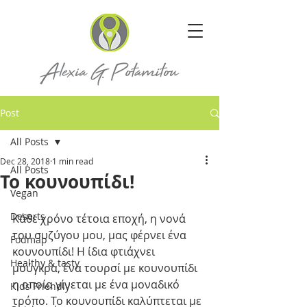
Post
All Posts
Dec 28, 2018
1 min read
All Posts
Το κουνουπίδι!
Vegan
Deserts
Κάθε χρόνο τέτοια εποχή, η νονά 
του συζύγου μου, μας φέρνει ένα 
Fodmap
κουνουπίδι! Η ίδια φτιάχνει 
Healthy & tasty
μούγκρα, ένα τουρσί με κουνουπίδι 
η οποία γίνεται με ένα μοναδικό 
Kids Friendly
τρόπο. Το κουνουπίδι καλύπτεται με 