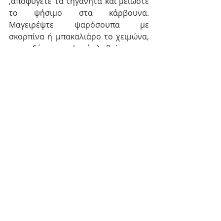
,αποφύγετε τα τηγανητά και μειώστε 
το ψήσιμο στα κάρβουνα. 
Μαγειρέψτε ψαρόσουπα με 
σκορπίνα ή μπακαλιάρο το χειμώνα, 
χταποδάκι και ψητά λυθρίνια την 
άνοιξη, καλαμαράκια γεμιστά και 
σαρδέλες φούρνου το καλοκαίρι και 
τόνο με λαχανικά στο φούρνο το 
φθινόπωρο. 
  Επιπλέον, περιορίστε την 
κατανάλωση παστών και καπνιστών 
ψαριών, αφού το αλάτι και οι ουσίες 
του καπνίσματος είναι επιβλαβή για 
την υγεία. Εδώ θα πρέπει να 
τονίσουμε ότι αν δεν είναι εφικτή η 
πρόσληψη φρέσκων ψαριών, τα 
κατεψυγμένα ψάρια αποτελούν 
επίσης μια καλή λύση.
Και με τη ρύπανση και τα βαρέα 
μέταλλα τι γίνεται;