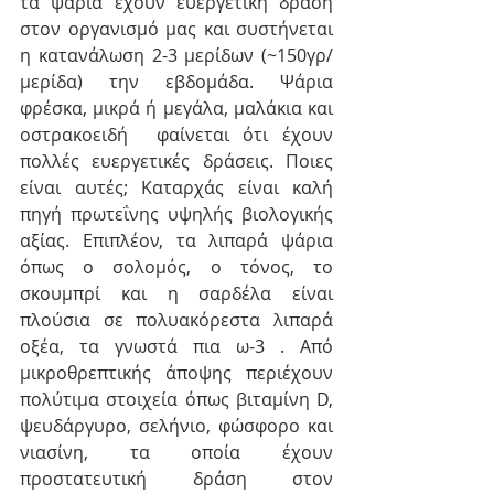
τα ψάρια έχουν ευεργετική δράση 
στον οργανισμό μας και συστήνεται 
η κατανάλωση 2-3 μερίδων (~150γρ/
μερίδα) την εβδομάδα. Ψάρια 
φρέσκα, μικρά ή μεγάλα, μαλάκια και 
οστρακοειδή  φαίνεται ότι έχουν 
πολλές ευεργετικές δράσεις. Ποιες 
είναι αυτές; Καταρχάς είναι καλή 
πηγή πρωτεΐνης υψηλής βιολογικής 
αξίας. Επιπλέον, τα λιπαρά ψάρια 
όπως ο σολομός, ο τόνος, το 
σκουμπρί και η σαρδέλα είναι 
πλούσια σε πολυακόρεστα λιπαρά 
οξέα, τα γνωστά πια ω-3 . Από 
μικροθρεπτικής άποψης περιέχουν 
πολύτιμα στοιχεία όπως βιταμίνη D, 
ψευδάργυρο, σελήνιο, φώσφορο και 
νιασίνη, τα οποία έχουν 
προστατευτική δράση στον 