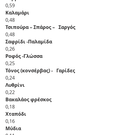
0,59
Καλαμάρι 
0,48
Τσιπούρα – Σπάρος –   Σαργός 
0,48
Σαφρίδι -Παλαμίδα 
0,26
Ροφός -Γλώσσα
0,25
Τόνος (κονσέρβας) -   Γαρίδες
0,24
Λυθρίνι 
0,22
Βακαλάος φρέσκος 
0,18
Χταπόδι 
0,16
Μύδια 