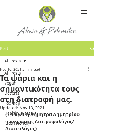
Post
All Posts
Nov 10, 2021
5 min read
All Posts
Τα ψάρια και η
Vegan
σημαντικότητα τους
Deserts
στη διατροφή μας.
Fodmap
Updated:
Nov 13, 2021
Healthy & tasty
(
Γράφει η Δήμητρα Δημητρίου, 
συνεργάτης Διατροφολόγος/
Kids Friendly
Διαιτολόγος)