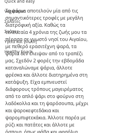
Quick and easy
Τα ψάρια αποτελούν μία από τις 
Vegetarian
σημαντικότερες τροφές με μεγάλη 
Σαλάτες
διατροφική αξία. Καθώς τα 
Σούπες
τελευταία 4 χρόνια της ζωής μου τα 
πέρασα σε γνωστό νησί του Αιγαίου, 
Υγεία και γνώση
με πεθερό ερασιτέχνη ψαρά, τα 
Healthy Snack
ψάρια δεν έλειψαν από το τραπέζι 
μας. Σχεδόν 2 φορές την εβδομάδα 
καταναλώναμε ψάρια, άλλοτε 
φρέσκα και άλλοτε διατηρημένα στη 
κατάψυξη. Είχα εμπνευστεί 
διάφορους τρόπους μαγειρέματος 
από το απλό ψάρι στο φούρνο στη 
λαδόκολλα και τη ψαρόσουπα, μέχρι 
και ψαροκεφτεδάκια και 
ψαρομπιφτεκάκια. Άλλοτε παρέα με 
ρύζι και πατάτες και άλλοτε με 
όσπρια, όπως φάβα και φασόλια, 