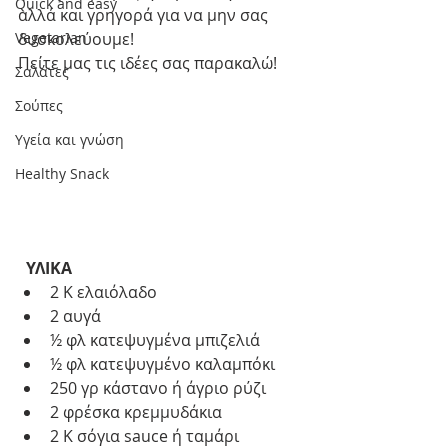
Quick and easy
αλλά και γρηγορά για να μην σας 
Vegetarian
δυσκολεύουμε!
Πείτε μας τις ιδέες σας παρακαλώ!
Σαλάτες
Σούπες
Υγεία και γνώση
Healthy Snack
  ΥΛΙΚΑ
2 Κ ελαιόλαδο
2 αυγά
½ φλ κατεψυγμένα μπιζελιά
½ φλ κατεψυγμένο καλαμπόκι
250 γρ κάστανο ή άγριο ρύζι
2 φρέσκα κρεμμυδάκια
2 Κ σόγια sauce ή ταμάρι