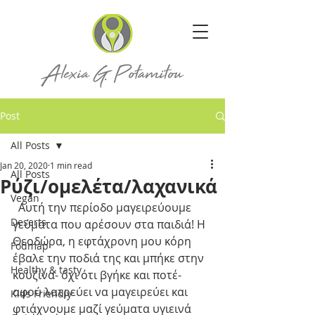
Post
All Posts
Jan 20, 2020
1 min read
All Posts
Ρύζι/ομελέτα/λαχανικά
Vegan
  Αυτή την περίοδο μαγειρεύουμε 
Deserts
γεύματα που αρέσουν στα παιδιά! Η 
Θεοδώρα, η εφτάχρονη μου κόρη 
Fodmap
έβαλε την ποδιά της και μπήκε στην 
Healthy & tasty
κουζίνα- όχι ότι βγήκε και ποτέ- 
αφού λατρεύει να μαγειρεύει και 
Kids Friendly
φτιάχνουμε μαζί γεύματα υγιεινά 