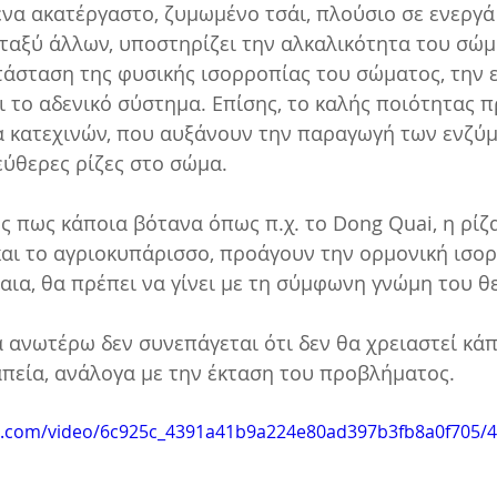
να ακατέργαστο, ζυμωμένο τσάι, πλούσιο σε ενεργά 
εταξύ άλλων, υποστηρίζει την αλκαλικότητα του σώμ
άσταση της φυσικής ισορροπίας του σώματος, την ε
 το αδενικό σύστημα. Επίσης, το καλής ποιότητας π
α κατεχινών, που αυξάνουν την παραγωγή των ενζύ
ύθερες ρίζες στο σώμα. 
πως κάποια βότανα όπως π.χ. το Dong Quai, η ρίζα
και το αγριοκυπάρισσο, προάγουν την ορμονική ισορ
αια, θα πρέπει να γίνει με τη σύμφωνη γνώμη του θ
πεία, ανάλογα με την έκταση του προβλήματος.
tic.com/video/6c925c_4391a41b9a224e80ad397b3fb8a0f705/