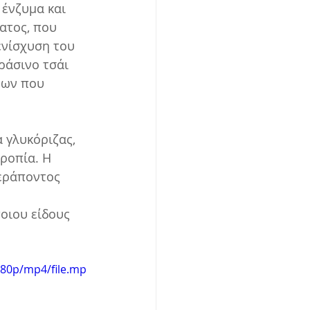
ένζυμα και 
ατος, που 
νίσχυση του 
ράσινο τσάι 
μων που 
 γλυκόριζας, 
ροπία. Η 
εράποντος 
480p/mp4/file.mp