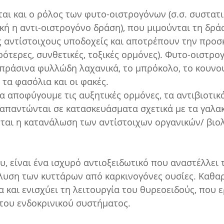
ται και ο ρόλος των φυτο-οιστρογόνων (σ.σ. συστατ
κή η αντι-οιστρογόνο δράση), που μιμούνται τη δρά
 αντίστοιχους υποδοχείς και αποτρέπουν την προσ
ότερες, συνθετικές, τοξικές ορμόνες). Φυτο-οιστρο
πράσινα φυλλώδη λαχανικά, το μπρόκολο, το κουνουπ
 τα φασόλια και οι φακές.
 αποφύγουμε τις αυξητικές ορμόνες, τα αντιβιοτικά
παντώνται σε κατασκευάσματα σχετικά με τα γαλακ
εται η κατανάλωση των αντίστοιχων οργανικών/ βιο
, είναι ένα ισχυρό αντιοξειδωτικό που αναστέλλει 
λυση των κυττάρων από καρκινογόνες ουσίες. Καθαρ
 και ενισχύει τη λειτουργία του θυρεοειδούς, που ε
του ενδοκρινικού συστήματος.