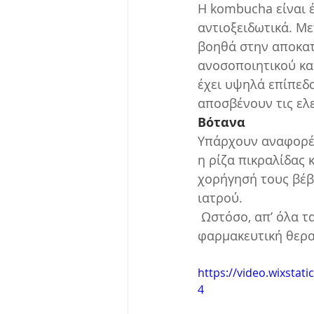
Η kombucha είναι έ
αντιοξειδωτικά. Μ
βοηθά στην αποκατ
ανοσοποιητικού και
έχει υψηλά επίπεδ
αποσβένουν τις ελε
Βότανα
Υπάρχουν αναφορές 
η ρίζα πικραλίδας 
χορήγησή τους βέβ
ιατρού. 
 Ωστόσο, απ’ όλα τα ανωτέρω δεν συνεπάγεται ότι δεν θα χρειαστεί κάποιου είδους 
φαρμακευτική θερα
https://video.wixsta
4