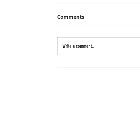
Comments
Write a comment...
Belly fat! Why do I have
belly fat?