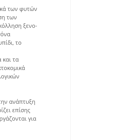
ικά των φυτών 
ση των 
κόλληση ξενο-
γόνα 
ίδι, το 
 και τα 
τοκομικά 
λογικών 
την ανάπτυξη 
ίζει επίσης 
ργάζονται για 