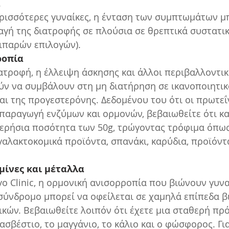
.
ερισσότερες γυναίκες, η ένταση των συμπτωμάτων μ
αγή της διατροφής σε πλούσια σε θρεπτικά συστατι
λιπαρών επιλογών).
ροπία
ιατροφή, η έλλειψη άσκησης και άλλοι περιβαλλοντικ
ν να συμβάλουν στη μη διατήρηση σε ικανοποιητικά
ι της προγεστερόνης. Δεδομένου του ότι οι πρωτεΐ
παραγωγή ενζύμων και ορμονών, βεβαιωθείτε ότι κ
ερήσια ποσότητα των 50g, τρώγοντας τρόφιμα όπω
γαλακτοκομικά προϊόντα, σπανάκι, καρύδια, προϊόντα
μίνες και μέταλλα
 Clinic, η ορμονική ανισορροπία που βιώνουν γυνα
ύνδρομο μπορεί να οφείλεται σε χαμηλά επίπεδα βι
κών. Βεβαιωθείτε λοιπόν ότι έχετε μια σταθερή πρ
σβέστιο, το μαγγάνιο, το κάλιο και ο φώσφορος. Για