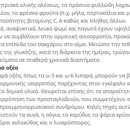
ητριακά ολικής αλέσεως, τα πράσινα φυλλώδη λαχανι
έον, τα φρέσκα φρούτα (π.χ. μήλα, πορτοκάλια και μ
οσότητες βιταμίνης C, Α καθώς και πλήθος άλλων. 
ά, αναψυκτικά, λευκό ψωμί και παγωτά έχουν υψηλό
ύν να συμβάλουν στην ορμονική ανισορροπία, προκα
α επίπεδα του σακχάρου στο αίμα. Μειώστε την πι
 της γλυκόζης, κατά τη διάρκεια της ημέρας, τρώγο
γεύματα σε σταθερά χρονικά διαστήματα.
ρά οξέα
αρά οξέα, όπως τα ω-3 και ω-6 λιπαρά, μπορούν να 
ορμονικής ισορροπίας παρέχοντας στον εγκέφαλο κα
α δομικά υλικά. Θεωρείται επίσης ότι τα απαραίτητ
ορρόπηση των προσταγλαδινών, που συμμετέχουν σ
προεμμηνορρυσιακού συνδρόμου. Καλές πηγές αυτώ
στούν τα αυγά, η σόγια, τα καρύδια, τα ψάρια κρύου
πόροι κολοκύθας και ο λιναρόσπορος.