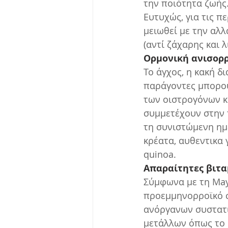
την ποιότητα ζωής
Ευτυχώς, για τις π
μειωθεί με την αλλ
(αντί ζάχαρης και 
Ορμονική ανισορ
Το άγχος, η κακή δ
παράγοντες μπορού
των οιστρογόνων κα
συμμετέχουν στην 
τη συνιστώμενη ημ
κρέατα, αυθεντικα 
quinoa.
Απαραίτητες βιτα
Σύμφωνα με τη Mayo
προεμμηνορροϊκό σ
ανόργανων συστατι
μετάλλων όπως το α