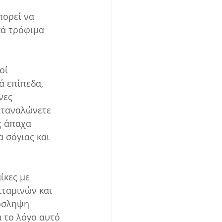
πορεί να 
κά τρόφιμα 
οί 
 επίπεδα, 
νες 
αταναλώνετε 
ς άπαχα 
 σόγιας και 
ίκες με 
ταμινών και 
όσληψη 
 το λόγο αυτό 