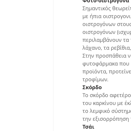
Φυτο-οιστρογόνα
Σημαντικός θεωρεί
με ήπια οιστρογονι
οιστρογόνων στους
οιστρογόνων (ισχυρ
περιλαμβάνουν τα 
λάχανο, τα ρεβίθια,
Στην προσπάθεια να
φυτοφάρμακα που α
προϊόντα, προτείν
τροφίμων.
Σκόρδο
Το σκόρδο αφετέρου
του καρκίνου με έκ
το λεμφικό σύστημα
την εξισορρόπηση 
Τσάι