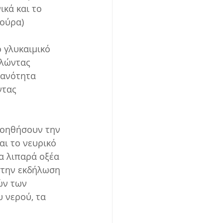
κά και το 
ούρα) 
 γλυκαιμικό 
λώντας 
θανότητα 
ντας 
βοηθήσουν την 
ι το νευρικό 
α λιπαρά οξέα 
την εκδήλωση 
ν των 
 νερού, τα 