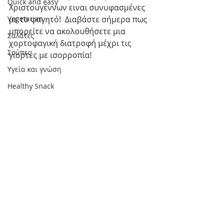
Quick and easy
Χριστουγέννων ειναι συνυφασμένες 
Vegetarian
με το φαγητό!  Διαβάστε σήμερα πως 
μπορείτε να ακολουθήσετε μια 
Σαλάτες
χορτοφαγική διατροφή μέχρι τις 
Σούπες
γιορτές με ισορροπία!
Υγεία και γνώση
Healthy Snack