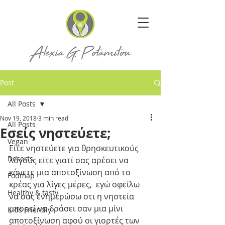
Post
All Posts
Nov 19, 2018
3 min read
All Posts
Εσείς νηστεύετε;
Vegan
Είτε νηστεύετε για θρησκευτικούς 
Deserts
λόγους είτε γιατί σας αρέσει να 
κάνετε μια αποτοξίνωση από το 
Fodmap
κρέας για λίγες μέρες,  εγώ οφείλω 
Healthy & tasty
να σας ενημερώσω οτι η νηστεία 
μπορεί να δράσει σαν μια μίνι 
Kids Friendly
αποτοξίνωση αφού οι γιορτές των 