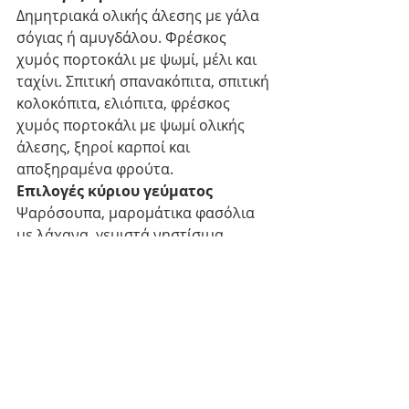
Δημητριακά ολικής άλεσης με γάλα 
σόγιας ή αμυγδάλου. Φρέσκος 
χυμός πορτοκάλι με ψωμί, μέλι και 
ταχίνι. Σπιτική σπανακόπιτα, σπιτική 
κολοκόπιτα, ελιόπιτα, φρέσκος 
χυμός πορτοκάλι με ψωμί ολικής 
άλεσης, ξηροί καρποί και 
αποξηραμένα φρούτα. 
Επιλογές κύριου γεύματος
Ψαρόσουπα, μαρομάτικα φασόλια 
με λάχανα, γεμιστά νηστίσιμα, 
σουπιές με σπανάκι και ρύζι ή κινόα, 
ρυζότο με λαχανικά, κινόα με 
λαχανικά, μπιζέλι ή φασολάκι με 
πατάτα και καρότο, 
κολοκυθοκεφτέδες και 
ρεβυθοκεφτέδες, λαχανόρυζο ή 
σπανακόρυζο η σπανακοκινόα, κάρυ 