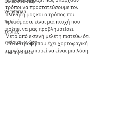
που υποστηρίζει πως υπάρχουν 
Quick and easy
τρόποι να προστατεύσουμε τον 
Vegetarian
πλανήτη μας και ο τρόπος που 
τρεφόμαστε είναι μια πτυχή που 
Σαλάτες
πρέπει να μας προβληματίσει.
Σούπες
Μετά από εκτενή μελέτη πιστεύω ότι 
Υγεία και γνώση
μια διατροφή που έχει χορτοφαγική 
ταυτότητα μπορεί να είναι μια λύση.
Healthy Snack