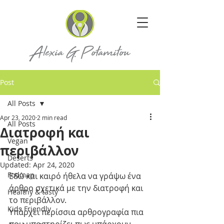
Post
All Posts
Apr 23, 2020
2 min read
All Posts
Διατροφή και
Vegan
περιβάλλον
Deserts
Updated:
Apr 24, 2020
Fodmap
Εδώ και καιρό ήθελα να γράψω ένα 
άρθρο σχετικά με την διατροφή και 
Healthy & tasty
το περιβάλλον.
Kids Friendly
Υπάρχει περίσσια αρθρογραφία πια 