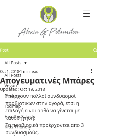
Post
All Posts
Oct 1, 2018
1 min read
All Posts
Απογευματινές Μπάρες
Vegan
Updated:
Oct 19, 2018
Υπάρχουν πολλοί συνδυασμοί 
Deserts
προβιοτικων στην αγορά, ετσι η 
Fodmap
επιλογή ειναι ορθό να γίνεται με 
Healthy & tasty
καθοδήγηση. 
Τα προβιοτικά προέρχονται απο 3 
Kids Friendly
συνδυασμούς. 