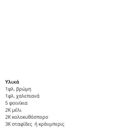
Υλικά
1φλ. βρώμη 
1φλ. χαλεπιανά
5 φοινίκια
2Κ μέλι
2Κ κολοκυθόσπορο
3Κ σταφίδες  ή κράνμπερις