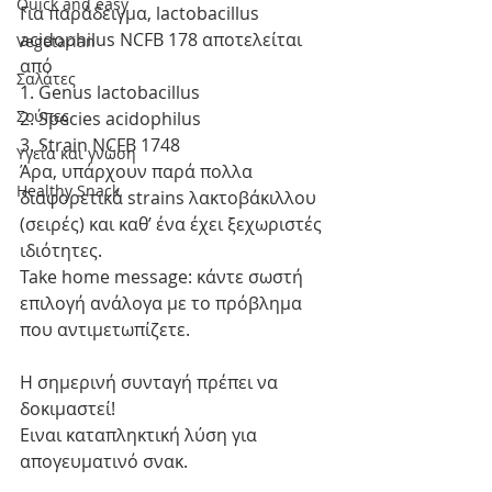
Quick and easy
Για παράδειγμα, lactobacillus 
acidophilus NCFB 178 αποτελείται 
Vegetarian
από 
Σαλάτες
1. Genus lactobacillus 
Σούπες
2. Species acidophilus 
3. Strain NCFB 1748
Υγεία και γνώση
Άρα, υπάρχουν παρά πολλα 
Healthy Snack
διαφορετικά strains λακτοβάκιλλου 
(σειρές) και καθ’ ένα έχει ξεχωριστές 
ιδιότητες. 
Take home message: κάντε σωστή 
επιλογή ανάλογα με το πρόβλημα 
που αντιμετωπίζετε. 
Η σημερινή συνταγή πρέπει να 
δοκιμαστεί! 
Ειναι καταπληκτική λύση για 
απογευματινό σνακ.