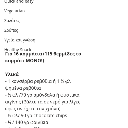
Quick and easy
Vegetarian
Σαλάτες
Σούπες
Υγεία και γνώση
Healthy Snack
Για 16 κομμάτια (115 θερμίδες το 
κομμάτι ΜΟΝΟ!)
Υλικά
- 1 κονσέρβα ρεβύθια ή 1 ½ φλ 
ψημένα ρεβύθια
- ½ φλ /70 γρ αμύγδαλα ή φυστίκια 
αιγίνης (βάλτε τα σε νερό για λίγες 
ώρες αν έχετε τον χρόνο)
- ½ φλ/ 90 γρ chocolate chips
- ¾ / 140 γρ φοινίκια