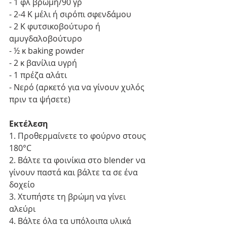
- 1 φλ βρώμη/90 γρ
- 2-4 Κ μέλι ή σιρόπι σφενδάμου
- 2 Κ φυτσικοβούτυρο ή 
αμυγδαλοβούτυρο
- ½ κ baking powder
- 2 κ βανίλια υγρή
- 1 πρέζα αλάτι
- Νερό (αρκετό για να γίνουν χυλός 
πριν τα ψήσετε)
Εκτέλεση
1. Προθερμαίνετε το φούρνο στους 
180°C
2. Βάλτε τα φοινίκια στο blender να 
γίνουν παστά και βάλτε τα σε ένα 
δοχείο
3. Χτυπήστε τη βρώμη να γίνει 
αλεύρι
4. Βάλτε όλα τα υπόλοιπα υλικά 