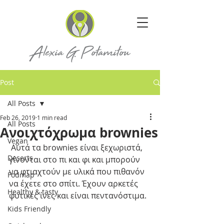
Post
All Posts
Feb 26, 2019
1 min read
All Posts
Ανοιχτόχρωμα brownies
Vegan
 Αυτά τα brownies είναι ξεχωριστά, 
Deserts
γίνονται στο πι και φι και μπορούν 
να φτιαχτούν με υλικά που πιθανόν 
Fodmap
να έχετε στο σπίτι. Έχουν αρκετές 
Healthy & tasty
φυτικές ίνες και είναι πεντανόστιμα.
Kids Friendly